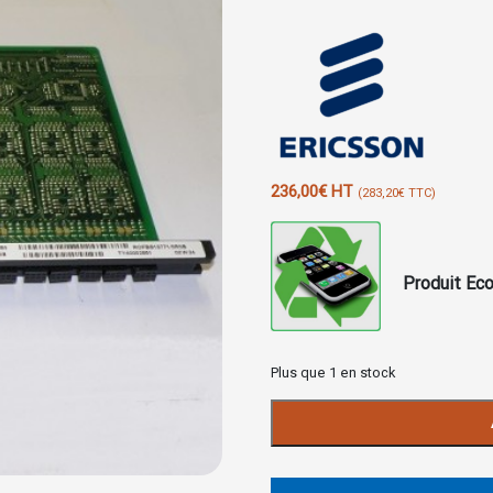
236,00
€
HT
(
283,20
€
TTC)
Produit Eco
Plus que 1 en stock
quantité
de
Carte
MPB5