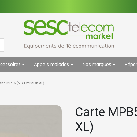
cessoires
Appels malades
Nos marques
Répar
arte MPB5 (MD Evolution XL)
Carte MPB5
XL)