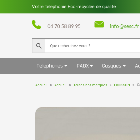
Skip
Votre téléphonie Eco-recyclée de qualité
to
content
04 70 58 89 95
info@sesc.fr
Téléphones
PABX
Casques
Ac
C
Accueil
Accueil
Toutes nos marques
ERICSSON