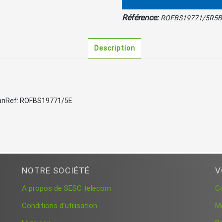
(MD
Evolution
Référence:
ROFBS19771/5R5
XL)
Description
 1 anRef: ROFBS19771/5E
NOTRE SOCIÉTÉ
V
A propos de SESC telecom
C
Conditions d’utilisation
M