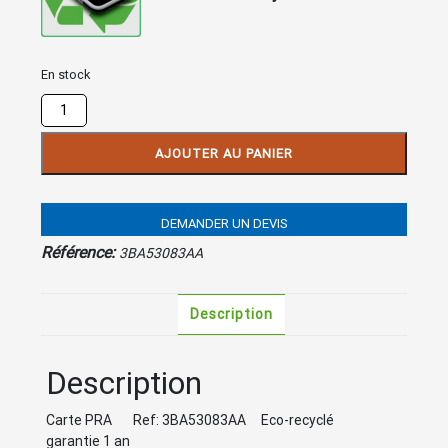
En stock
quantité
de
Carte
AJOUTER AU PANIER
PRA
Alcatel
4400
DEMANDER UN DEVIS
Référence:
3BA53083AA
Description
Description
Carte PRA Ref: 3BA53083AA Eco-recyclé
garantie 1 an