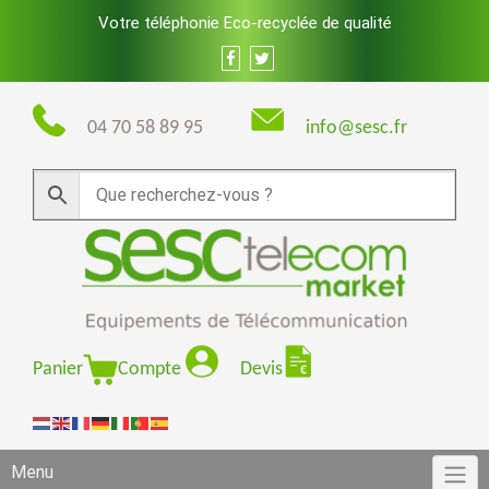
Skip
Votre téléphonie Eco-recyclée de qualité
to
content
04 70 58 89 95
info@sesc.fr
Panier
Compte
Devis
Menu