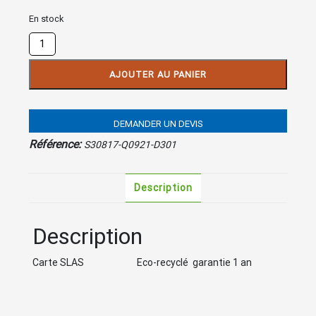
En stock
quantité
de
Carte
AJOUTER AU PANIER
SLAS
DEMANDER UN DEVIS
Référence:
S30817-Q0921-D301
Description
Description
Carte SLAS Eco-recyclé garantie 1 an