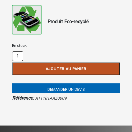
Produit Eco-recyclé
En stock
quantité
de
Carte
AJOUTER AU PANIER
TAC
ORODA
/
DEMANDER UN DEVIS
ALAR
MATRA
Référence:
A11181AAZ0609
M6503-
30