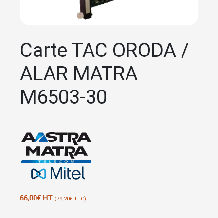
Carte TAC ORODA /
ALAR MATRA
M6503-30
66,00
€
HT
(
79,20
€
TTC)