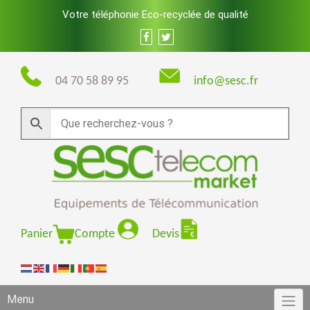
Skip
Votre téléphonie Eco-recyclée de qualité
to
content
04 70 58 89 95
info@sesc.fr
Panier
Compte
Devis
Menu