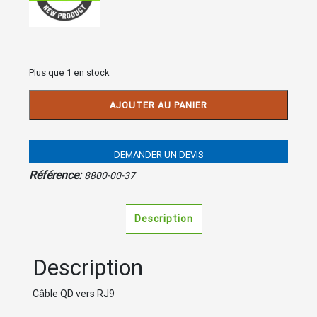
Plus que 1 en stock
quantité
AJOUTER AU PANIER
de
JABRA-
GN
Cordon
DEMANDER UN DEVIS
QD-
Référence:
8800-00-37
RJ9
pour
Cisco
Description
Description
Câble QD vers RJ9