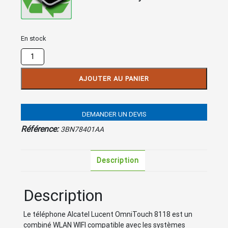
En stock
quantité
de
ALCATEL
AJOUTER AU PANIER
8118
WLAN
Handset
DEMANDER UN DEVIS
Référence:
3BN78401AA
Description
Description
Le téléphone Alcatel Lucent OmniTouch 8118 est un
combiné WLAN WIFI compatible avec les systèmes