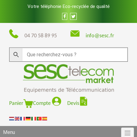
Skip
Votre téléphonie Eco-recyclée de qualité
to
content
04 70 58 89 95
info@sesc.fr
Panier
Compte
Devis
Menu