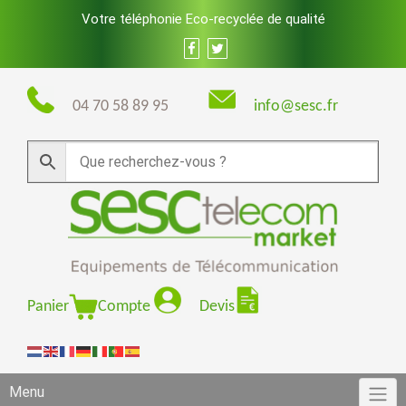
Skip
Votre téléphonie Eco-recyclée de qualité
to
content
04 70 58 89 95
info@sesc.fr
Panier
Compte
Devis
Menu