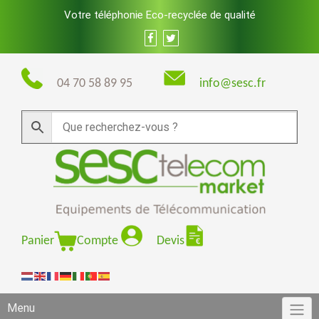
Skip
Votre téléphonie Eco-recyclée de qualité
to
content
04 70 58 89 95
info@sesc.fr
Panier
Compte
Devis
Menu