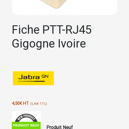
Fiche PTT-RJ45
Gigogne Ivoire
4,50
€
HT
(
5,40
€
TTC)
Produit Neuf