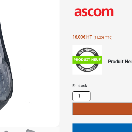
16,00
€
HT
(
19,20
€
TTC)
Produit Ne
En stock
quantité
de
Housse
Ascom
D62
DECT