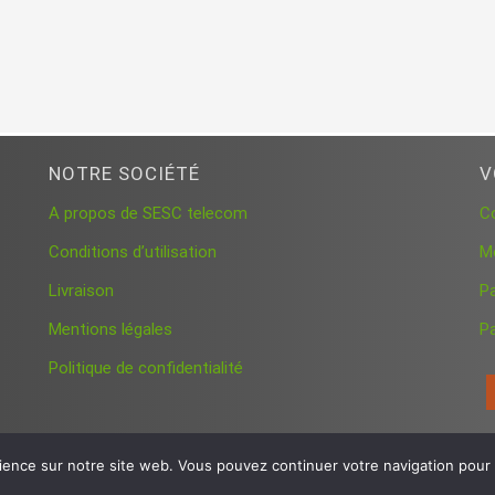
NOTRE SOCIÉTÉ
V
A propos de SESC telecom
C
Conditions d’utilisation
M
Livraison
P
Mentions légales
Pa
Politique de confidentialité
ience sur notre site web. Vous pouvez continuer votre navigation pour a
© 2026 SESC telecom France