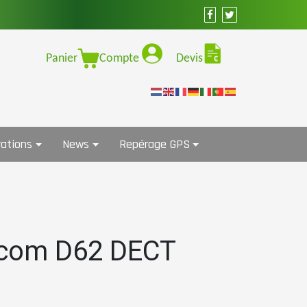
Panier
Compte
Devis
ations
News
Repérage GPS
com D62 DECT