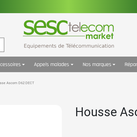
cessoires
Appels malades
Nos marques
Répar
sse Ascom D62 DECT
Housse As