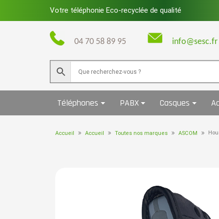
Skip
Votre téléphonie Eco-recyclée de qualité
to
content
04 70 58 89 95
info@sesc.fr
Téléphones
PABX
Casques
Ac
Hou
Accueil
Accueil
Toutes nos marques
ASCOM