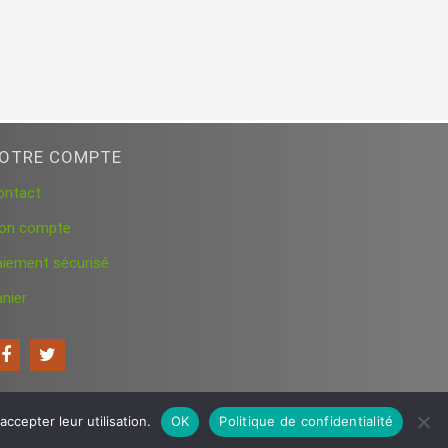
OTRE COMPTE
ontact
on compte
aiement sécurisé
nier
ccepter leur utilisation.
OK
Politique de confidentialité