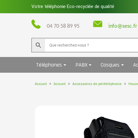
Skip
Votre téléphonie Eco-recyclée de qualité
to
content
04 70 58 89 95
info@sesc.fr
Téléphones
PABX
Casques
Ac
Accueil
Accueil
Accessoires de péritéléphonie
Houss