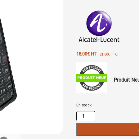
18,00
€
HT
(
21,60
€
TTC)
Produit Ne
En stock
quantité
de
Housse
Alcatel