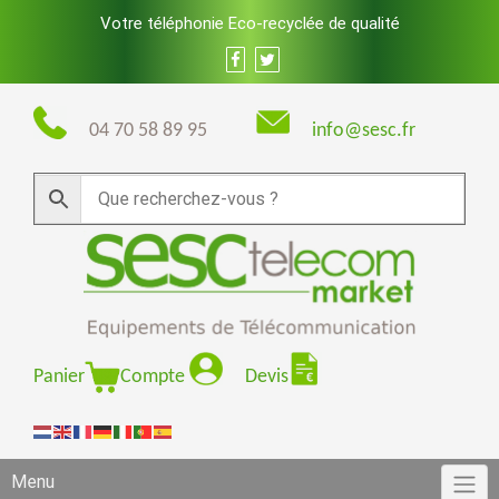
Skip
Votre téléphonie Eco-recyclée de qualité
to
content
04 70 58 89 95
info@sesc.fr
Panier
Compte
Devis
Menu