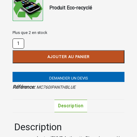
Produit Eco-recyclé
Plus que 2 en stock
quantité
de
Aastra
AJOUTER AU PANIER
MC760
IP
Anthracite
DEMANDER UN DEVIS
Blue
Référence:
MC760IPANTHBLUE
Description
Description