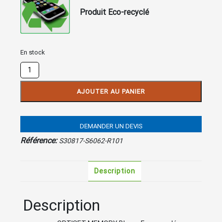
Produit Eco-recyclé
En stock
quantité
de
OPTISET
AJOUTER AU PANIER
MEMORY
Blanc
DEMANDER UN DEVIS
Référence:
S30817-S6062-R101
Description
Description