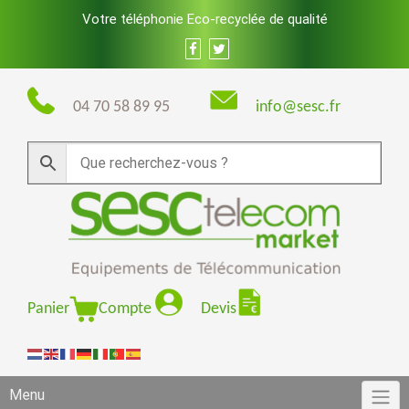
Skip
Votre téléphonie Eco-recyclée de qualité
to
content
04 70 58 89 95
info@sesc.fr
Panier
Compte
Devis
Menu