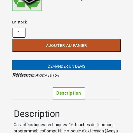
En stock
quantité
de
AVAYA
AJOUTER AU PANIER
IP
1616-
I
DEMANDER UN DEVIS
Anthracite
Référence:
AVAYA1616-I
Description
Description
Caractéristiques techniques :16 touches de fonctions
programmablesCompatible module d’extension (Avaya