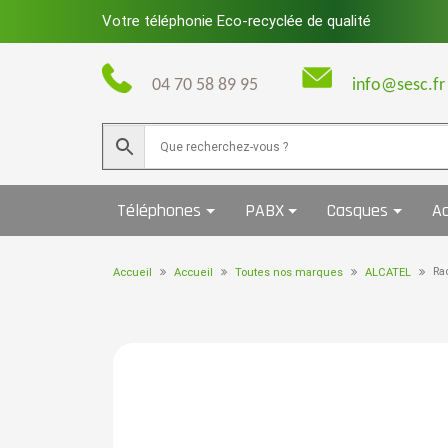
Skip
Votre téléphonie Eco-recyclée de qualité
to
content
04 70 58 89 95
info@sesc.fr
Téléphones
PABX
Casques
Ac
Ra
Accueil
Accueil
Toutes nos marques
ALCATEL