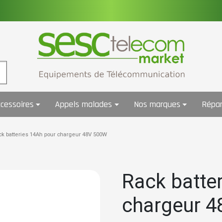
cessoires
Appels malades
Nos marques
Répar
ck batteries 14Ah pour chargeur 48V 500W
Rack batte
chargeur 