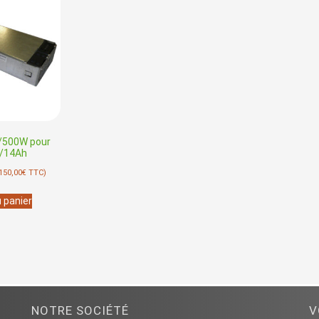
/500W pour
V/14Ah
150,00
€
TTC)
u panier
NOTRE SOCIÉTÉ
V