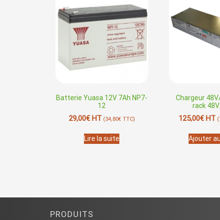
Batterie Yuasa 12V 7Ah NP7-
Chargeur 48V
12
rack 48
29,00
€
HT
125,00
€
HT
(
34,80
€
TTC)
(
Lire la suite
Ajouter a
PRODUITS