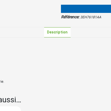
14Ah
pour
chargeur
48V
Référence:
3EH76181AA
500W
Description
ie.
aussi…