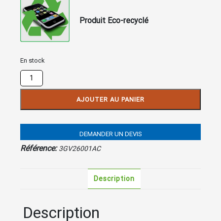
Produit Eco-recyclé
En stock
quantité
de
SATELLITE
AJOUTER AU PANIER
10
Touches
ALCATEL
DEMANDER UN DEVIS
Ice
Blue
Référence:
3GV26001AC
Description
Description