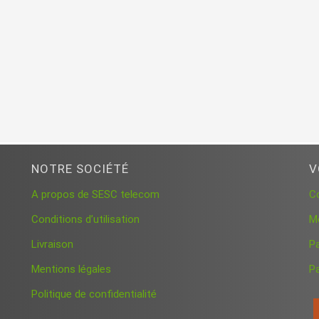
NOTRE SOCIÉTÉ
V
A propos de SESC telecom
C
Conditions d’utilisation
M
Livraison
P
Mentions légales
Pa
Politique de confidentialité