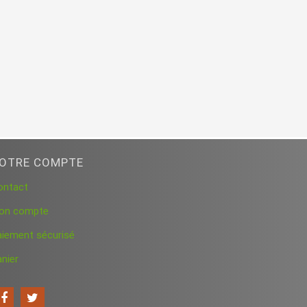
OTRE COMPTE
ontact
on compte
aiement sécurisé
nier