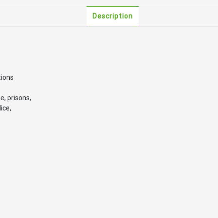
Description
tions
e, prisons,
ice,