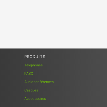
PRODUITS
Téléphones
PABX
Audioconférences
Casques
Acccessoires