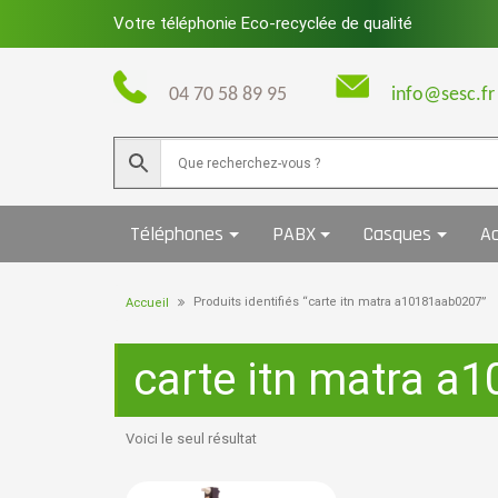
Skip
Votre téléphonie Eco-recyclée de qualité
to
content
04 70 58 89 95
info@sesc.fr
Téléphones
PABX
Casques
Ac
Produits identifiés “carte itn matra a10181aab0207”
Accueil
carte itn matra a
Voici le seul résultat