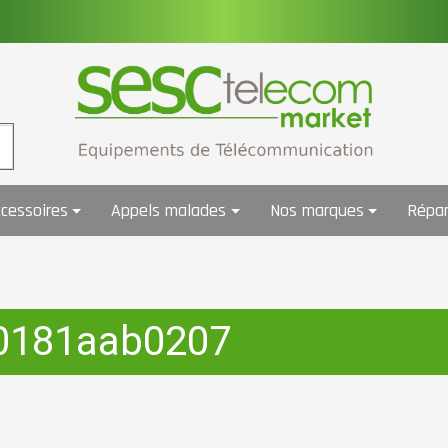
cessoires
Appels malades
Nos marques
Répar
10181aab0207