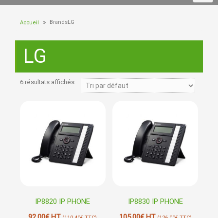
BrandsLG
Accueil
LG
6 résultats affichés
IP8820 IP PHONE
IP8830 IP PHONE
92,00
€
HT
105,00
€
HT
(
110,40
€
TTC)
(
126,00
€
TTC)