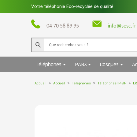
Skip
Votre téléphonie Eco-recyclée de qualité
to
content
04 70 58 89 95
info@sesc.fr
Téléphones
PABX
Casques
Ac
Accueil
Accueil
Téléphones
Téléphones IP-SIP
ER