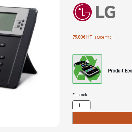
79,00
€
HT
(
94,80
€
TTC)
Produit Eco
En stock
quantité
de
IP8840
IP
PHONE