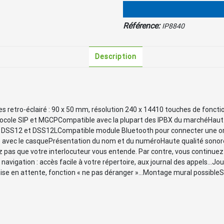
Référence:
IP8840
Description
es retro-éclairé : 90 x 50 mm, résolution 240 x 14410 touches de fonct
ole SIP et MGCPCompatible avec la plupart des IPBX du marchéHaut-pa
DSS12 et DSS12LCompatible module Bluetooth pour connecter une orei
ne avec le casquePrésentation du nom et du numéroHaute qualité sonor
ez pas que votre interlocuteur vous entende. Par contre, vous continuez
avigation : accès facile à votre répertoire, aux journal des appels…Jo
ise en attente, fonction « ne pas déranger »…Montage mural possibleSo