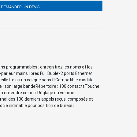
DEMANDER UN DEVIS
ions programmables : enregistrez les noms et les
rleur mains libres Full Duplex2 ports Ethernet,
llette ou un casque sans filCompatible module
e : son large bandeRépertoire : 100 contactsTouche
 à entendre celui-ci.Réglage du volume :
urnal des 100 derniers appels reçus, composés et
cle inclinable pour position de bureau