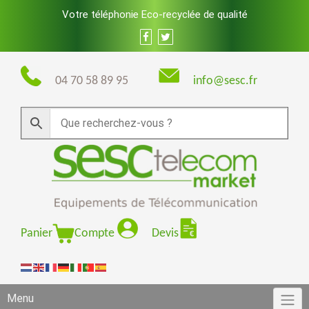
Skip
Votre téléphonie Eco-recyclée de qualité
to
content
04 70 58 89 95
info@sesc.fr
Panier
Compte
Devis
Menu