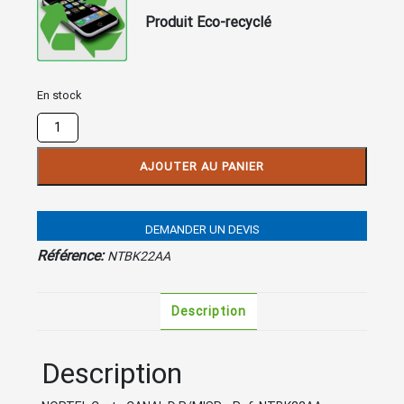
Produit Eco-recyclé
En stock
quantité
de
Carte
AJOUTER AU PANIER
CANAL
D
P/MISP
DEMANDER UN DEVIS
NTBK22AA
Référence:
NTBK22AA
Description
Description