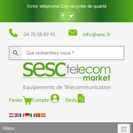
Skip
Votre téléphonie Eco-recyclée de qualité
to
content
04 70 58 89 95
info@sesc.fr
Panier
Compte
Devis
Menu