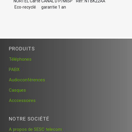
NORTEL Carte CANAL D P/MISP Ref: NTBK22AA
Eco-recyclé garantie 1 an
PRODUITS
Téléphones
PABX
Audioconférences
Casques
Acccessoires
NOTRE SOCIÉTÉ
A propos de SESC telecom