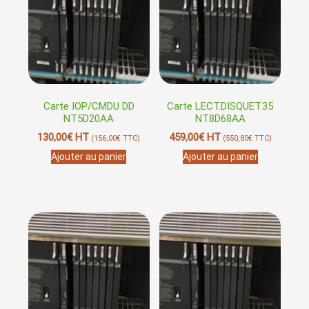
Carte IOP/CMDU DD
Carte LECT.DISQUET.35
NT5D20AA
NT8D68AA
130,00
€
HT
459,00
€
HT
(
156,00
€
TTC)
(
550,80
€
TTC)
Ajouter au panier
Ajouter au panier