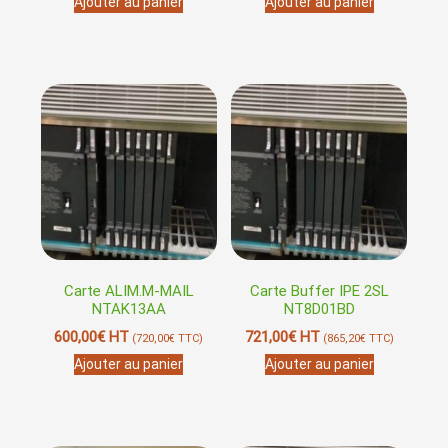
Ajouter au panier
Ajouter au panier
Carte ALIM.M-MAIL
Carte Buffer IPE 2SL
NTAK13AA
NT8D01BD
600,00
€
HT
721,00
€
HT
(
720,00
€
TTC)
(
865,20
€
TTC)
Ajouter au panier
Ajouter au panier