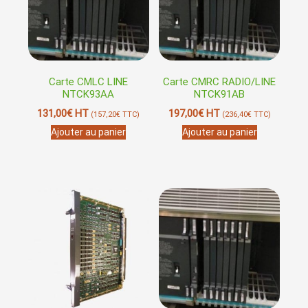
Carte CMLC LINE
Carte CMRC RADIO/LINE
NTCK93AA
NTCK91AB
131,00
€
HT
197,00
€
HT
(
157,20
€
TTC)
(
236,40
€
TTC)
Ajouter au panier
Ajouter au panier