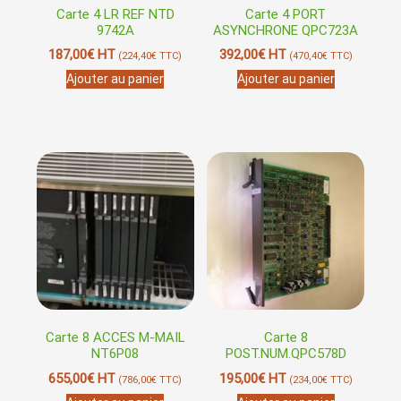
Carte 4 LR REF NTD
Carte 4 PORT
9742A
ASYNCHRONE QPC723A
187,00
€
HT
392,00
€
HT
(
224,40
€
TTC)
(
470,40
€
TTC)
Ajouter au panier
Ajouter au panier
Carte 8 ACCES M-MAIL
Carte 8
NT6P08
POST.NUM.QPC578D
655,00
€
HT
195,00
€
HT
(
786,00
€
TTC)
(
234,00
€
TTC)