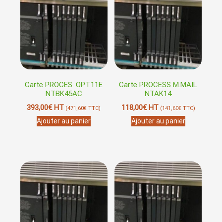
Carte PROCES. OPT.11E
Carte PROCESS M.MAIL
NTBK45AC
NTAK14
393,00
€
HT
118,00
€
HT
(
471,60
€
TTC)
(
141,60
€
TTC)
Ajouter au panier
Ajouter au panier