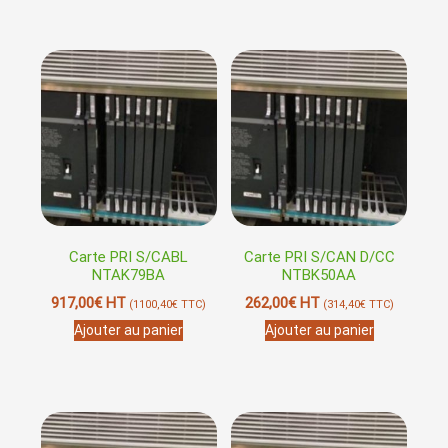
Carte PRI S/CABL
Carte PRI S/CAN D/CC
NTAK79BA
NTBK50AA
917,00
€
HT
262,00
€
HT
(
1100,40
€
TTC)
(
314,40
€
TTC)
Ajouter au panier
Ajouter au panier