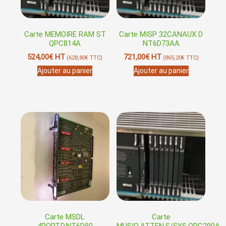
Carte MEMOIRE RAM ST
Carte MISP 32CANAUX D
QPC814A
NT6D73AA
524,00
€
HT
721,00
€
HT
(
628,80
€
TTC)
(
865,20
€
TTC)
Ajouter au panier
Ajouter au panier
Carte MSDL
Carte
4PORT.D.NT6D80
MUSIQ.ATTEN.S/SYS.QPC290A