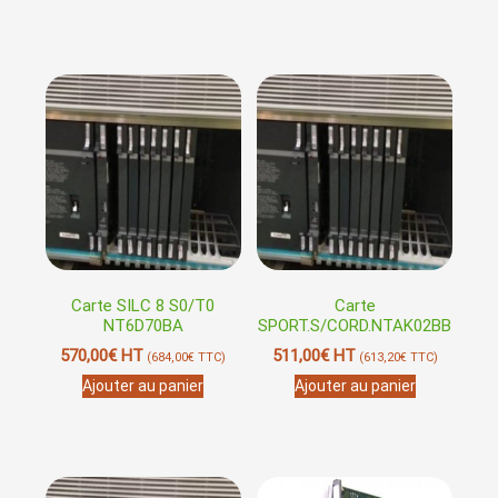
Carte SILC 8 S0/T0
Carte
NT6D70BA
SPORT.S/CORD.NTAK02BB
570,00
€
HT
511,00
€
HT
(
684,00
€
TTC)
(
613,20
€
TTC)
Ajouter au panier
Ajouter au panier