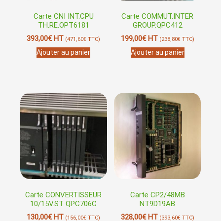
Carte CNI INT.CPU
Carte COMMUT.INTER
TH.RE.OPT6181
GROUP.QPC412
393,00
€
HT
199,00
€
HT
(
471,60
€
TTC)
(
238,80
€
TTC)
Ajouter au panier
Ajouter au panier
Carte CONVERTISSEUR
Carte CP2/48MB
10/15V.ST QPC706C
NT9D19AB
130,00
€
HT
328,00
€
HT
(
156,00
€
TTC)
(
393,60
€
TTC)