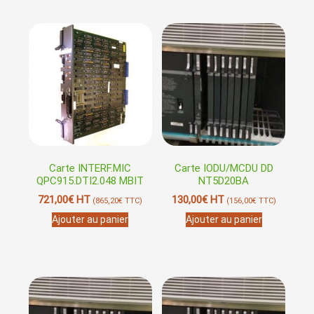
Carte INTERF.MIC
Carte IODU/MCDU DD
QPC915.DTI2.048 MBIT
NT5D20BA
721,00
€
HT
130,00
€
HT
(
865,20
€
TTC)
(
156,00
€
TTC)
Ajouter au panier
Ajouter au panier