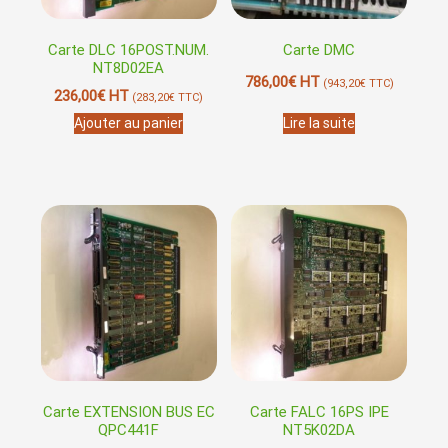
Carte DLC 16POST.NUM.
Carte DMC
NT8D02EA
786,00
€
HT
(
943,20
€
TTC)
236,00
€
HT
(
283,20
€
TTC)
Ajouter au panier
Lire la suite
Carte EXTENSION BUS EC
Carte FALC 16PS IPE
QPC441F
NT5K02DA