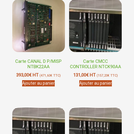
Carte CANAL D P/MISP
Carte CMCC
NTBK22AA
CONTROLLER NTCK90AA
393,00
€
HT
131,00
€
HT
(
471,60
€
TTC)
(
157,20
€
TTC)
Ajouter au panier
Ajouter au panier