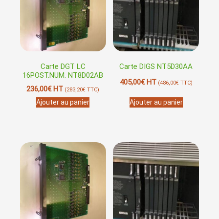
Carte DGT LC
Carte DIGS NT5D30AA
16POST.NUM. NT8D02AB
405,00
€
HT
(
486,00
€
TTC)
236,00
€
HT
(
283,20
€
TTC)
Ajouter au panier
Ajouter au panier