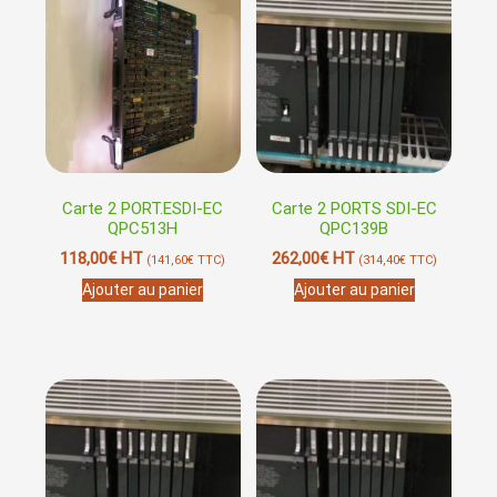
Carte 2 PORT.ESDI-EC
Carte 2 PORTS SDI-EC
QPC513H
QPC139B
118,00
€
HT
262,00
€
HT
(
141,60
€
TTC)
(
314,40
€
TTC)
Ajouter au panier
Ajouter au panier