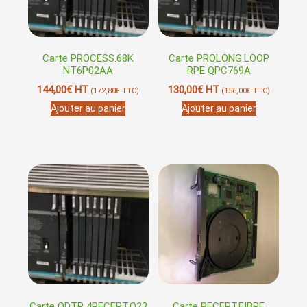
Carte PROCESS.68K
Carte PROLONG.LOOP
NT6P02AA
RPE QPC769A
144,00
€
HT
130,00
€
HT
(
172,80
€
TTC)
(
156,00
€
TTC)
Ajouter au panier
Ajouter au panier
Carte QDTR 4RECEPT.Q23
Carte RECEPT.FIBRE