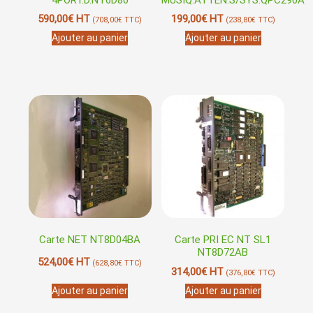
590,00
€
HT
199,00
€
HT
(
708,00
€
TTC)
(
238,80
€
TTC)
Ajouter au panier
Ajouter au panier
Carte NET NT8D04BA
Carte PRI EC NT SL1
NT8D72AB
524,00
€
HT
(
628,80
€
TTC)
314,00
€
HT
(
376,80
€
TTC)
Ajouter au panier
Ajouter au panier