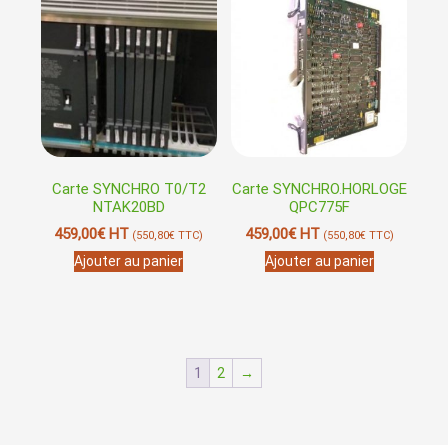
Carte SYNCHRO T0/T2
Carte SYNCHRO.HORLOGE
NTAK20BD
QPC775F
459,00
€
HT
459,00
€
HT
(
550,80
€
TTC)
(
550,80
€
TTC)
Ajouter au panier
Ajouter au panier
1
2
→