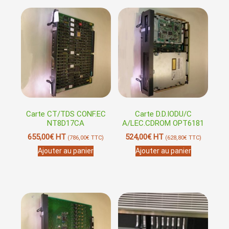
Carte CT/TDS CONF.EC
Carte D.D.IODU/C
NT8D17CA
A/LEC.CDROM OPT6181
655,00
€
HT
524,00
€
HT
(
786,00
€
TTC)
(
628,80
€
TTC)
Ajouter au panier
Ajouter au panier