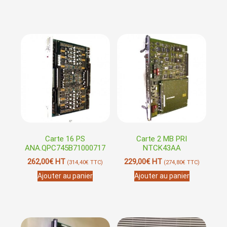
Carte 16 PS
Carte 2 MB PRI
ANA.QPC745B71000717
NTCK43AA
262,00
€
HT
229,00
€
HT
(
314,40
€
TTC)
(
274,80
€
TTC)
Ajouter au panier
Ajouter au panier