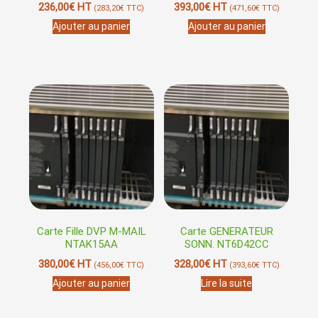
236,00
€
HT
393,00
€
HT
(
283,20
€
TTC)
(
471,60
€
TTC)
Ajouter au panier
Ajouter au panier
Carte Fille DVP M-MAIL
Carte GENERATEUR
NTAK15AA
SONN. NT6D42CC
380,00
€
HT
328,00
€
HT
(
456,00
€
TTC)
(
393,60
€
TTC)
Ajouter au panier
Lire la suite