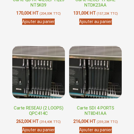
NT5K09
NTDK23AA
170,00
€
HT
131,00
€
HT
(
204,00
€
TTC)
(
157,20
€
TTC)
Ajouter au panier
Ajouter au panier
Carte RESEAU (2 LOOPS)
Carte SDI 4 PORTS
QPC414C
NT8D41AA
262,00
€
HT
216,00
€
HT
(
314,40
€
TTC)
(
259,20
€
TTC)
Ajouter au panier
Ajouter au panier