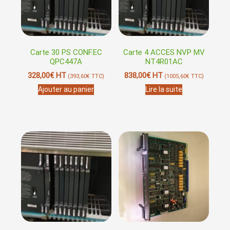
Carte 30 PS CONF.EC
Carte 4 ACCES NVP MV
QPC447A
NT4R01AC
328,00
€
HT
838,00
€
HT
(
393,60
€
TTC)
(
1005,60
€
TTC)
Ajouter au panier
Lire la suite