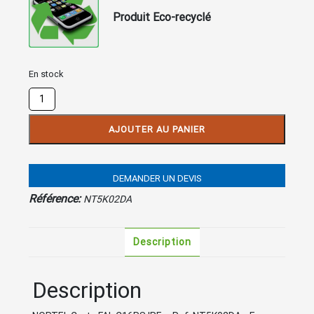
Produit Eco-recyclé
En stock
quantité
de
Carte
AJOUTER AU PANIER
FALC
16PS
IPE
DEMANDER UN DEVIS
NT5K02DA
Référence:
NT5K02DA
Description
Description