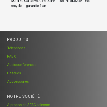
NORTEL Carte FAL C16PS IPE Ref: NT5K02DA Eco-
recyclé garantie 1 an
PRODUITS
Téléphones
PABX
Audioconférences
Casques
Acccessoires
NOTRE SOCIÉTÉ
A propos de SESC telecom