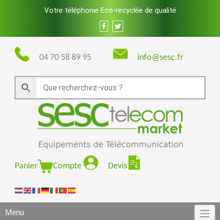
Skip
Votre téléphonie Eco-recyclée de qualité
to
content
04 70 58 89 95
info@sesc.fr
Panier
Compte
Devis
Menu