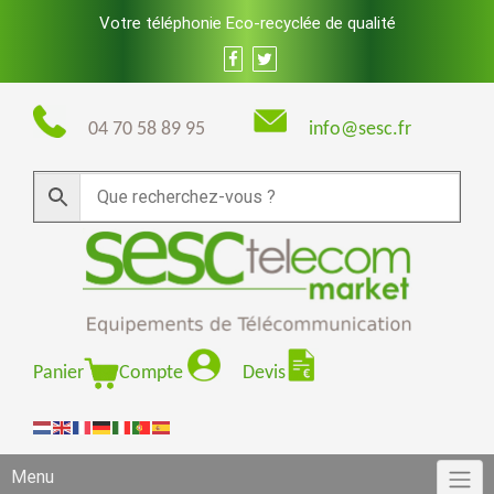
Skip
Votre téléphonie Eco-recyclée de qualité
to
content
04 70 58 89 95
info@sesc.fr
Panier
Compte
Devis
Menu