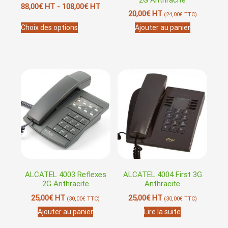
88,00
€
HT -
108,00
€
HT
20,00
€
HT
(
24,00
€
TTC)
Ce
Choix des options
Ajouter au panier
produit
a
plusieurs
variations.
Les
options
peuvent
être
choisies
sur
la
page
du
produit
ALCATEL 4003 Reflexes
ALCATEL 4004 First 3G
2G Anthracite
Anthracite
25,00
€
HT
25,00
€
HT
(
30,00
€
TTC)
(
30,00
€
TTC)
Ajouter au panier
Lire la suite