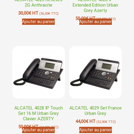
2G Anthracite
Extended Edition Urban
Grey Azerty
30,00
€
HT
(
36,00
€
TTC)
50,00
€
HT
(
60,00
€
TTC)
Ajouter au panier
Ajouter au panier
ALCATEL 4028 IP Touch
ALCATEL 4029 Set France
Set 16 M Urban Grey
Urban Grey
Clavier AZERTY
44,00
€
HT
(
52,80
€
TTC)
50,00
€
HT
(
60,00
€
TTC)
Ajouter au panier
Ajouter au panier