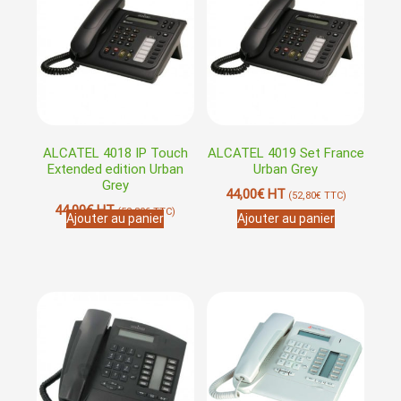
ALCATEL 4018 IP Touch
ALCATEL 4019 Set France
Extended edition Urban
Urban Grey
Grey
44,00
€
HT
(
52,80
€
TTC)
44,00
€
HT
(
52,80
€
TTC)
Ajouter au panier
Ajouter au panier