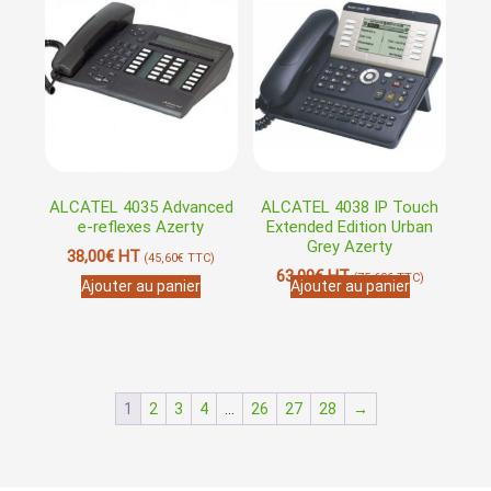
ALCATEL 4035 Advanced
ALCATEL 4038 IP Touch
e-reflexes Azerty
Extended Edition Urban
Grey Azerty
38,00
€
HT
(
45,60
€
TTC)
63,00
€
HT
(
75,60
€
TTC)
Ajouter au panier
Ajouter au panier
1
2
3
4
…
26
27
28
→