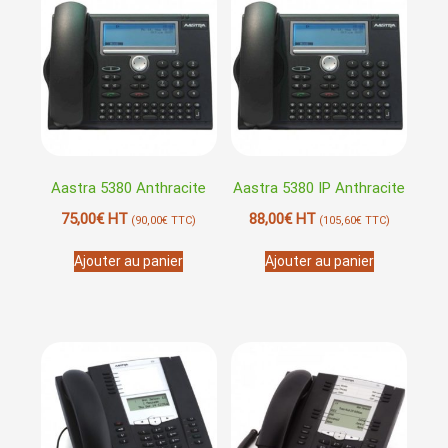
Aastra 5380 Anthracite
Aastra 5380 IP Anthracite
75,00
€
HT
88,00
€
HT
(
90,00
€
TTC)
(
105,60
€
TTC)
Ajouter au panier
Ajouter au panier