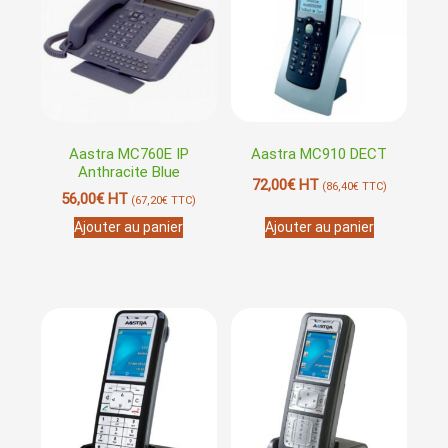
Aastra MC760E IP
Aastra MC910 DECT
Anthracite Blue
72,00
€
HT
(
86,40
€
TTC)
56,00
€
HT
(
67,20
€
TTC)
Ajouter au panier
Ajouter au panier