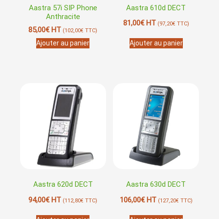
Aastra 57i SIP Phone
Aastra 610d DECT
Anthracite
81,00
€
HT
(
97,20
€
TTC)
85,00
€
HT
(
102,00
€
TTC)
Ajouter au panier
Ajouter au panier
Aastra 620d DECT
Aastra 630d DECT
94,00
€
HT
106,00
€
HT
(
112,80
€
TTC)
(
127,20
€
TTC)