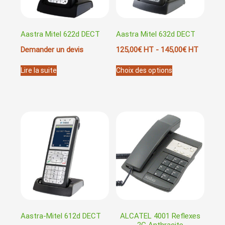
Aastra Mitel 622d DECT
Aastra Mitel 632d DECT
Demander un devis
125,00
€
HT -
145,00
€
HT
Ce
Lire la suite
Choix des options
produit
a
plusieurs
variations.
Les
options
peuvent
être
choisies
sur
la
page
du
produit
Aastra-Mitel 612d DECT
ALCATEL 4001 Reflexes
2G Anthracite